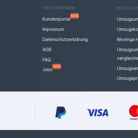
UNTERNEHMEN
NÜTZLIC
SOON
Kundenportal
Umzugsun
Impressum
Umzugsko
Datenschutzerklärung
Movinga 
AGB
Umzugsun
vergleich
FAQ
SOON
Umzugsan
Jobs
Umzugspr