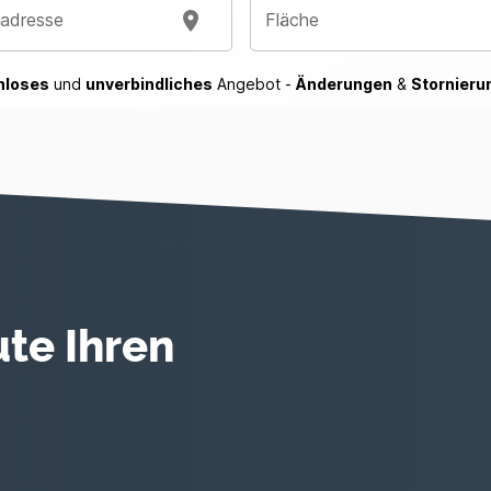
sadresse
Fläche
nloses
und
unverbindliches
Angebot -
Änderungen
&
Stornieru
te Ihren