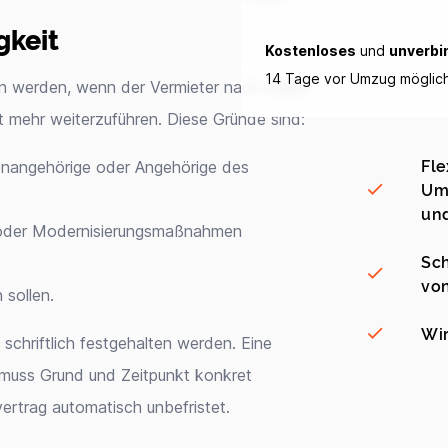
gkeit
Kostenloses
und
unverbi
14 Tage vor Umzug möglic
n werden, wenn der Vermieter nach Ablauf
ht mehr weiterzuführen. Diese Gründe sind:
Fle
lienangehörige oder Angehörige des
Umz
und
- oder Modernisierungsmaßnahmen
Sch
vo
 sollen.
Wir
schriftlich festgehalten werden. Eine
 muss Grund und Zeitpunkt konkret
vertrag automatisch unbefristet.