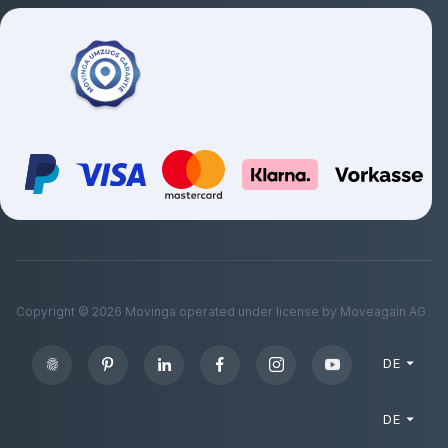
Copyright ©
2026
Movinga operated under license by Moveagain AG
DE
DE