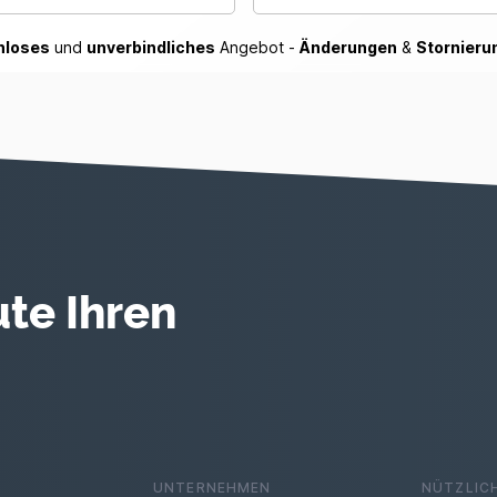
nloses
und
unverbindliches
Angebot -
Änderungen
&
Stornieru
te Ihren
UNTERNEHMEN
NÜTZLIC