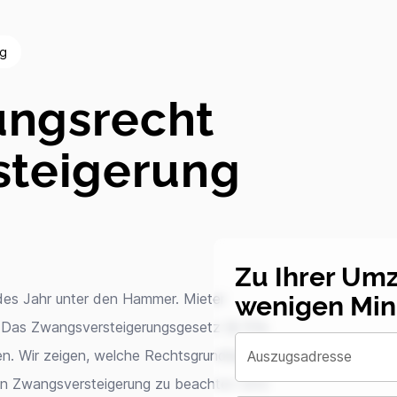
ng
ungsrecht
steigerung
Zu Ihrer Um
wenigen Min
es Jahr unter den Hammer. Mieter
n. Das Zwangsversteigerungsgesetz (§ 57a
ien. Wir zeigen, welche Rechtsgrundlagen
Auszugsadresse
n Zwangsversteigerung zu beachten sind.