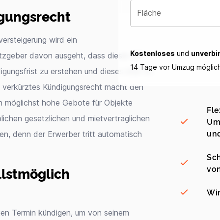
gungsrecht
Fläche
ersteigerung wird ein
Kostenloses
und
unverbi
zgeber davon ausgeht, dass dieser oft
14 Tage vor Umzug möglic
igungsfrist zu erstehen und dieses eher für
n verkürztes Kündigungsrecht macht den
h möglichst hohe Gebote für Objekte
Fle
blichen gesetzlichen und mietvertraglichen
Umz
und
ren, denn der Erwerber tritt automatisch
Sch
vo
lstmöglich
Wir
gen Termin kündigen, um von seinem