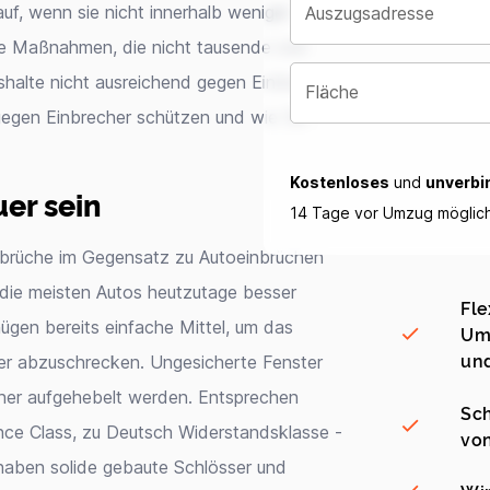
uf, wenn sie nicht innerhalb weniger
Auszugsadresse
ine Maßnahmen, die nicht tausende von
halte nicht ausreichend gegen Einbruch
Fläche
 gegen Einbrecher schützen und wie Sie
Kostenloses
und
unverbi
er sein
14 Tage vor Umzug möglic
inbrüche im Gegensatz zu Autoeinbrüchen
s die meisten Autos heutzutage besser
Fle
ügen bereits einfache Mittel, um das
Umz
und
ger abzuschrecken. Ungesicherte Fenster
her aufgehebelt werden. Entsprechen
Sch
ance Class, zu Deutsch Widerstandsklasse -
vo
 haben solide gebaute Schlösser und