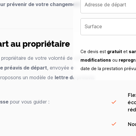
our prévenir de votre changement
Adresse de départ
Surface
rt au propriétaire
Ce devis est
gratuit
et
sa
propriétaire de votre volonté de quitter le
modifications
ou
reprog
de préavis de départ
, envoyée en
date de la prestation prév
proposons un modèle de
lettre de préavis
Fle
esse
pour vous guider :
éco
réd
Nou