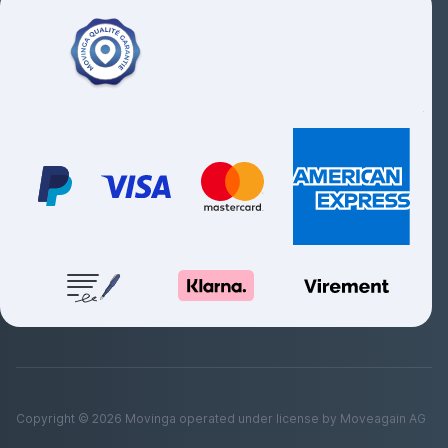
Copyright ©
2026
Movinga operated under license by Moveagain AG