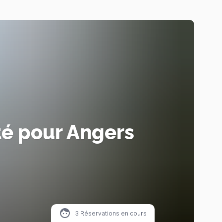
té pour Angers
3
Réservations en cours