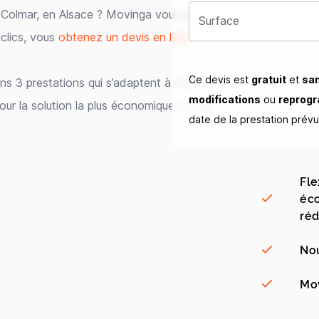
Colmar, en Alsace ? Movinga vous offre
Surface
 clics, vous
obtenez un devis en ligne
Ce devis est
gratuit
et
sa
 3 prestations qui s’adaptent à vos
modifications
ou
reprog
our la solution la plus économique ou une
date de la prestation prév
Fle
éco
réd
Nou
Mov