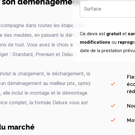
ur son déménagement à
Surface
ccompagne dans toutes les étapes de
Ce devis est
gratuit
et
sa
ge des meubles, en passant le démontage,
modifications
ou
reprog
ns de tout. Vous avez le choix entre 3
date de la prestation prév
dget : Standard, Premium et Deluxe.
 inclut le chargement, le déchargement, la
Fle
our un déménagement au meilleur prix, optez
éco
réd
, elle inclut le montage et le démontage
vice complet, la formule Deluxe vous est
Nou
Mov
 du marché