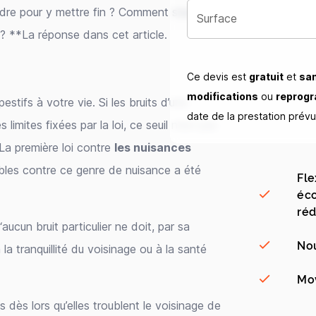
ndre pour y mettre fin ? Comment s’assurer
Surface
 ? **La réponse dans cet article.
Ce devis est
gratuit
et
sa
modifications
ou
reprog
stifs à votre vie. Si les bruits d’une
date de la prestation prév
limites fixées par la loi, ce seuil n’est pas
 La première loi contre
les nuisances
bles contre ce genre de nuisance a été
Fle
éco
réd
aucun bruit particulier ne doit, par sa
Nou
 la tranquillité du voisinage ou à la santé
Mov
 dès lors qu’elles troublent le voisinage de