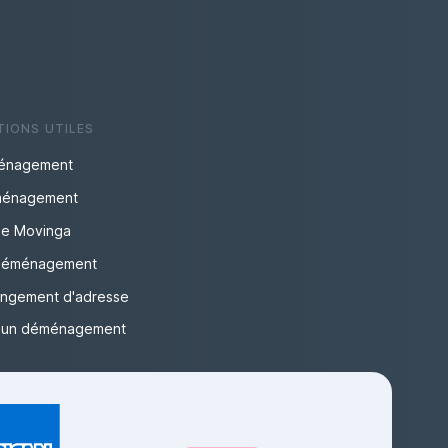
TIONS UTILES
énagement
ménagement
ise Movinga
 déménagement
angement d'adresse
r un déménagement