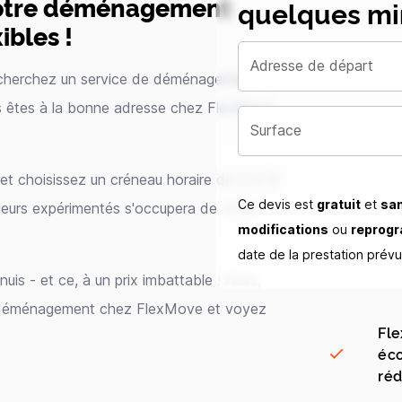
votre déménagement
quelques mi
bles !
Adresse de départ
cherchez un service de déménagement qui
s êtes à la bonne adresse chez FlexMove
Surface
et choisissez un créneau horaire de 3 à 12
Ce devis est
gratuit
et
sa
geurs expérimentés s'occupera de votre
modifications
ou
reprog
date de la prestation prév
is - et ce, à un prix imbattable ! Alors,
e déménagement chez FlexMove et voyez
Fle
éco
réd