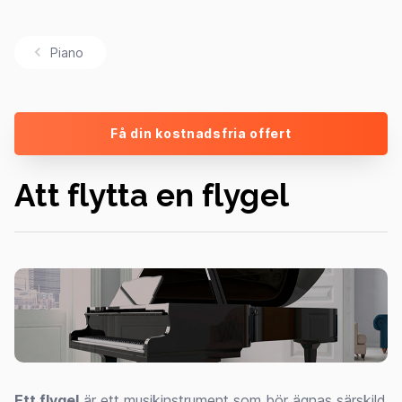
Piano
Få din kostnadsfria offert
Att flytta en flygel
Ett flygel
är ett musikinstrument som bör ägnas särskild