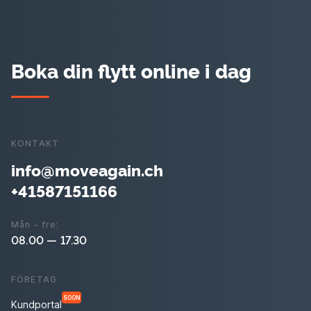
Boka din flytt online i dag
KONTAKT
info@moveagain.ch
+41587151166
Mån - fre:
08.00 — 17.30
FÖRETAG
SOON
Kundportal