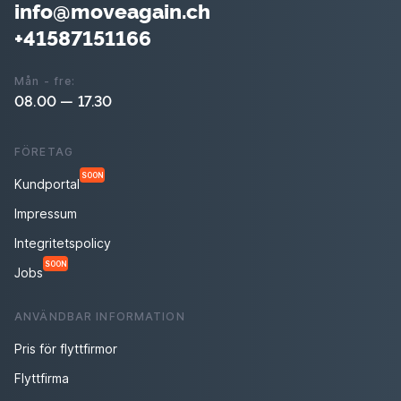
info@moveagain.ch
+41587151166
Mån - fre:
08.00 — 17.30
FÖRETAG
SOON
Kundportal
Impressum
Integritetspolicy
SOON
Jobs
ANVÄNDBAR INFORMATION
Pris för flyttfirmor
Flyttfirma