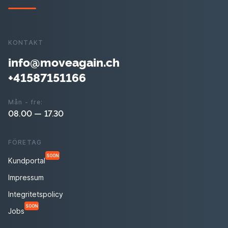
KONTAKT
info@moveagain.ch
+41587151166
Mån - fre:
08.00 — 17.30
FÖRETAG
SOON
Kundportal
Impressum
Integritetspolicy
SOON
Jobs