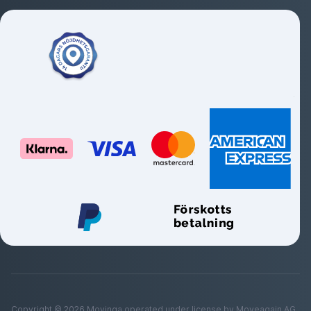
Copyright ©
2026
Movinga operated under license by Moveagain AG