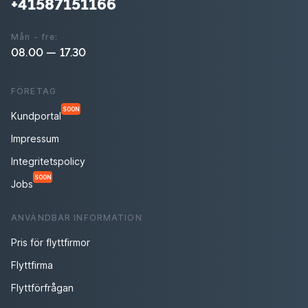
+41587151166
Mån - fre:
08.00 — 17.30
FÖRETAG
SOON
Kundportal
Impressum
Integritetspolicy
SOON
Jobs
ANVÄNDBAR INFORMATION
Pris för flyttfirmor
Flyttfirma
Flyttförfrågan