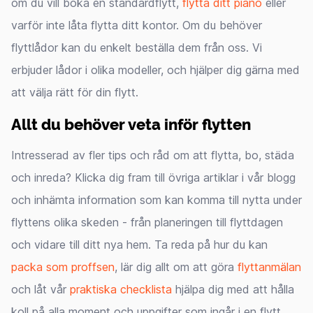
om du vill boka en standardflytt,
flytta ditt piano
eller
varför inte låta flytta ditt kontor. Om du behöver
flyttlådor kan du enkelt beställa dem från oss. Vi
erbjuder lådor i olika modeller, och hjälper dig gärna med
att välja rätt för din flytt.
Allt du behöver veta inför flytten
Intresserad av fler tips och råd om att flytta, bo, städa
och inreda? Klicka dig fram till övriga artiklar i vår blogg
och inhämta information som kan komma till nytta under
flyttens olika skeden - från planeringen till flyttdagen
och vidare till ditt nya hem. Ta reda på hur du kan
packa som proffsen
, lär dig allt om att göra
flyttanmälan
och låt vår
praktiska checklista
hjälpa dig med att hålla
koll på alla moment och uppgifter som ingår i en flytt.