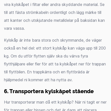
vira kylskåpet i filtar eller andra skyddande material. Se
till att fästa strömkabeln ordentligt och lägg märke till
att kanter och utskjutande metalldelar på baksidan kan
vara vassa.
Kylskåp är inte bara stora och skrymmande, de väger
också en hel del: ett stort kylskåp kan väga upp till 200
kg. Om du utför flytten själv ska du värva fyra
flytthjälpare eller fler för att ta kylskåpet ner för trappan
till flyttbilen. En trappkärra och en flyttbräda är
hjälpmedel ni kommer att ha nytta av.
6. Transportera kylskåpet stående
Hur transporterar man då ett kylskåp? När ni tagit er ner
för trappan eller hissen och det är dags att placera