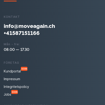
KONTAKT
info@moveagain.ch
+41587151166
Mån - fre:
08.00 — 17.30
FÖRETAG
SOON
Kundportal
Impressum
Integritetspolicy
SOON
Jobs