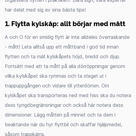
organisera flytten i praktiken? Bara lugn, våra experter
har delat med sig av sina bästa tips!
1. Flytta kylskåp: allt börjar med mått
A och O för en smidig flytt är inte alldeles överraskande
- mått! Leta alltså upp ett måttband i god tid innan
flytten och ta mät kylskåpets höjd, bredd och djup.
Fortsätt med att ta mått på alla dörröppningar genom
vilka kylskåpet ska rymmas och ta steget ut i
trappuppgången och vidare till ytterdörren. Om
kylskåpet ska transporteras ned med hiss ska du notera
dess tyngdbegränsningar och också här notera dess
dimensioner. Lägg måtten på minnet och ta dem i
beaktande när du hyr flyttbil och skaffar hjälpmedel,
såsom trappkärra.