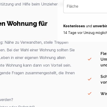
rstützung und Hilfe beim Umziehen wie
Fläche
uen Wohnung für
Kostenloses
und
unverbi
14 Tage vor Umzug möglic
tig: Nähe zu Verwandten, steile Treppen
n. Bei der Wahl einer Wohnung sollten Sie
Fle
eben in einer eigenen Wohnung allein
Umz
und
chte Wohnung kann dann von Vorteil sein.
gende Fragen zusammengestellt, die Ihnen
Sch
vo
Wir
werden?