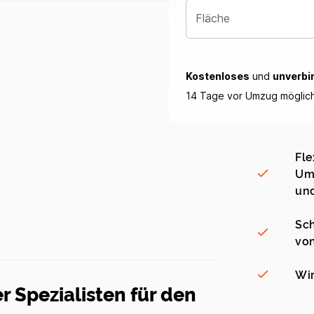
Fläche
Kostenloses
und
unverbi
14 Tage vor Umzug möglic
Fle
Umz
und
Sch
vo
Wir
Spezialisten für den