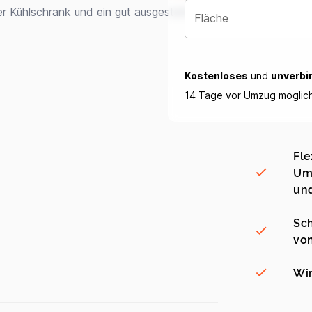
er Kühlschrank und ein gut ausgestattetes
Fläche
Kostenloses
und
unverbi
14 Tage vor Umzug möglic
Fle
Umz
und
Sch
vo
Wir