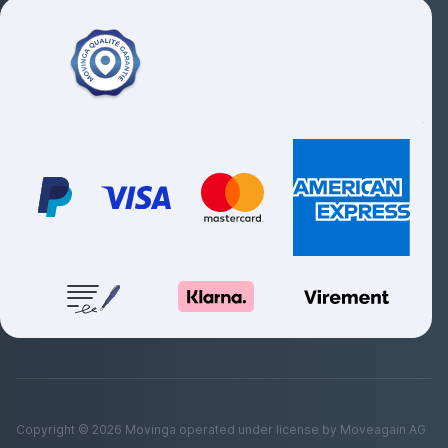
Copyright ©
2026
Movinga operated under license by Moveagain AG