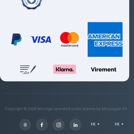
Copyright ©
2026
Movinga operated under license by Moveagain AG
FR
FR