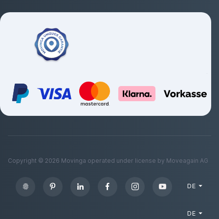
Copyright ©
2026
Movinga operated under license by Moveagain AG
DE
DE