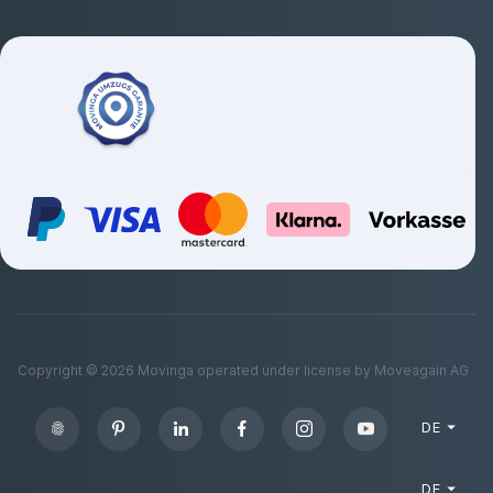
Copyright ©
2026
Movinga operated under license by Moveagain AG
DE
DE